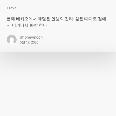
Travel
폰
폰테 베키오에서 깨달은 인생의 진리: 삶은 때때로 길에
테
서 비켜나서 봐야 한다
베
키
dhoneymoon
5월 18, 2026
오
에
서
깨
달
은
인
생
의
진
리: