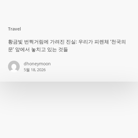
삶
은
때
때
Travel
로
황
황금빛 번쩍거림에 가려진 진실: 우리가 피렌체 ‘천국의
길
금
문’ 앞에서 놓치고 있는 것들
에
빛
서
번
dhoneymoon
비
5월 18, 2026
쩍
켜
거
나
림
서
에
봐
가
야
려
한
진
다
진
실: