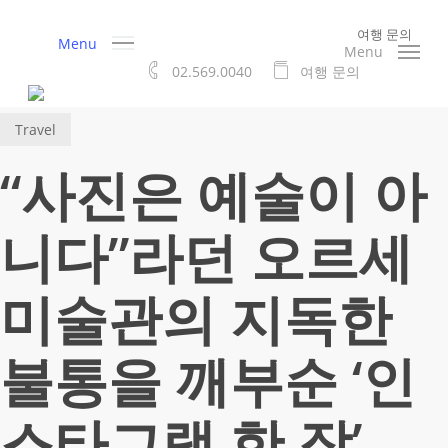
Skip
여행 문의
to
Menu
Menu
main
02.569.0040
여
행
문
의
content
Travel
“사진은 예술이 아
니다”라던 오르세
미술관의 지독한
불통을 깨부순 ‘인
스타그램 한 장’