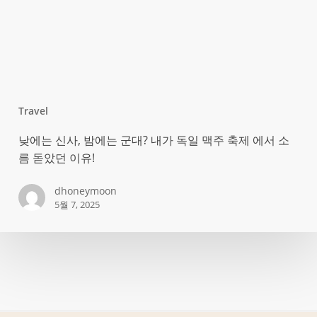
우
리
가
피
렌
체
Travel
‘천
낮
낮에는 신사, 밤에는 군대? 내가 독일 맥주 축제 에서 소
국
에
름 돋았던 이유!
의
는
문’
신
dhoneymoon
앞
5월 7, 2025
사,
에
밤
서
에
놓
는
치
군
고
대?
있
내