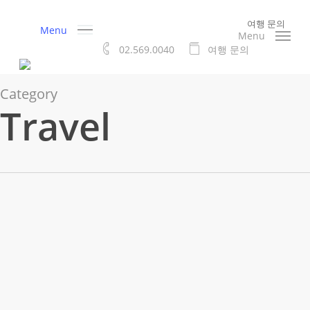
Skip
여행 문의
to
Menu
Menu
main
02.569.0040
여
행
문
의
content
Category
Travel
폰
Travel
폰테 베키오에서 깨달은 인생의 진리: 삶은 때때로 길에서 비켜
테