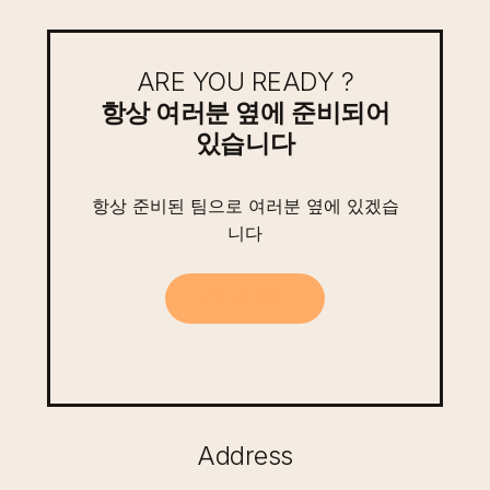
맥
주
축
ARE YOU READY ?
제
항상 여러분 옆에 준비되어
에
있습니다
서
소
항상 준비된 팀으로 여러분 옆에 있겠습
름
니다
돋
았
카
카
오
문
의
던
이
유!
Address