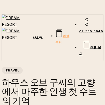
Skip
to
main
content
02.569.0040
여행
MENU
문의
여
행
문
의
TRAVEL
하우스 오브 구찌의 고향
에서 마주한 인생 첫 수트
의 기억