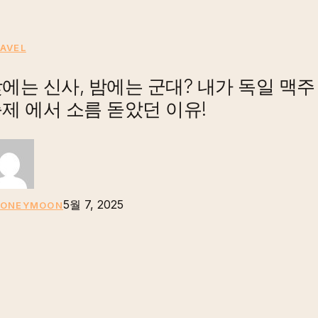
문’
앞
낮
AVEL
에
에
서
에는 신사, 밤에는 군대? 내가 독일 맥주
는
놓
제 에서 소름 돋았던 이유!
신
치
사,
고
밤
있
에
는
는
것
5월 7, 2025
군
HONEYMOON
들
대?
내
가
독
일