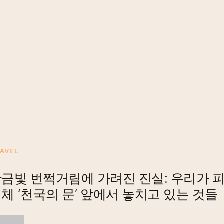
진
리:
삶
은
때
때
로
길
에
서
비
황
AVEL
켜
금
나
금빛 번쩍거림에 가려진 진실: 우리가 
빛
서
체 ‘천국의 문’ 앞에서 놓치고 있는 것들
번
봐
쩍
야
거