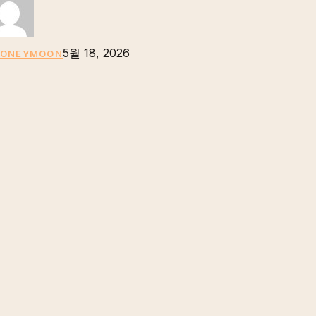
한
림
다
에
5월 18, 2026
가
HONEYMOON
려
진
진
실:
우
리
가
피
렌
체
‘천
국
의