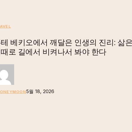
폰
AVEL
테
테 베키오에서 깨달은 인생의 진리: 삶
베
때로 길에서 비켜나서 봐야 한다
키
오
에
서
깨
5월 18, 2026
달
HONEYMOON
은
인
생
의