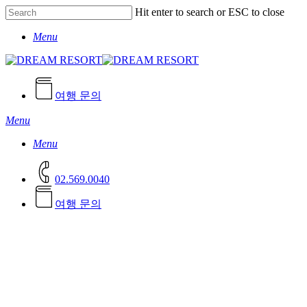
Skip
Hit enter to search or ESC to close
to
Close
main
Menu
Search
content
여행 문의
Menu
Menu
02.569.0040
여
행
문
의