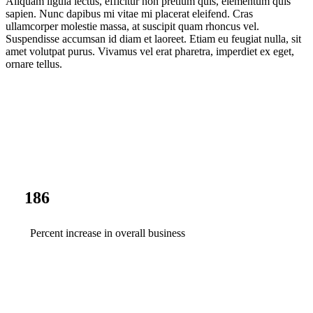
Aliquam ligula lectus, efficitur non pretium quis, elementum quis
sapien. Nunc dapibus mi vitae mi placerat eleifend. Cras
ullamcorper molestie massa, at suscipit quam rhoncus vel.
Suspendisse accumsan id diam et laoreet. Etiam eu feugiat nulla, sit
amet volutpat purus. Vivamus vel erat pharetra, imperdiet ex eget,
ornare tellus.
186
Percent increase in overall business