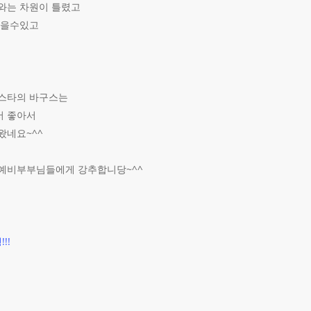
와는 차원이 틀렸고
먹을수있고
리스타의 바구스는
서 좋아서
왔네요~^^
 예비부부님들에게 강추합니당~^^
!!