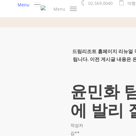
02.569.0040
여
행
Skip
Menu
Menu
to
main
content
드림리조트 홈페이지 리뉴얼 작
립니다. 이전 게시글 내용은
윤민화 
에 발리 
작성자
김**