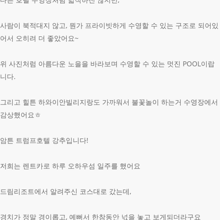
사람이 북적대지 않고, 뭔가 프라이빗하게 수영할 수 있는 구조로 되어있
어서 오히려 더 좋았어요~
위 사진처럼 아름다운 노을을 바라보며 수영할 수 있는 멋진 POOL이랍
니다.
그리고 힐튼 하와이안빌리지랑도 가까워서 불꽃놀이 하는거 수영장에서
감상했어요ㅎ
암튼 트럼프호텔 강추입니다!
저희는 렌트카로 하루 오하우섬 일주를 했어요
드림리조트에서 알려주신 코스대로 갔는데,
경치가 정말 경이롭고, 예뻐서 한참동안 넋을 놓고 보게되더라구요