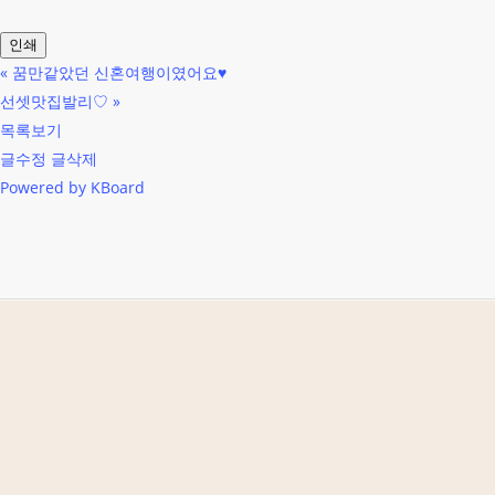
인쇄
«
꿈만같았던 신혼여행이였어요♥
선셋맛집발리♡
»
목록보기
글수정
글삭제
Powered by KBoard