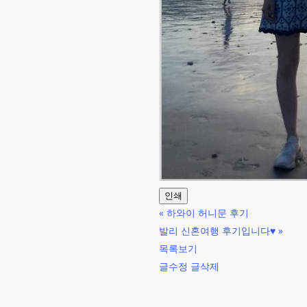
인쇄
«
하와이 허니문 후기
발리 신혼여행 후기입니다♥
»
목록보기
글수정
글삭제