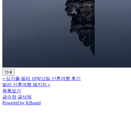
인쇄
«
싱가폴,발리 10박12일 신혼여행 후기
발리 신혼여행 패키지
»
목록보기
글수정
글삭제
Powered by KBoard