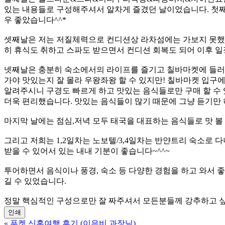
있는 내용들로 구성해주셔서 알차게 즐겼던 날이었습니다. 첫째
우 좋았습니다^^*
셋째날은 저는 저질체력으로 컨디션상 라차섬에는 가보지 못했
히 휴식도 취하고 스파도 받으면서 컨디션 회복도 되어 이후 일
넷째날은 충분히 숙소에서의 라이프를 즐기고 칠바마켓에 들러서
가야 맛있는지 잘 몰라 우왕좌왕 할 수 있지만! 칠바마켓 입구
알려주시니 구경도 빠르게 하고 맛있는 음식들로만 구매 할 
더욱 편리했습니다. 맛있는 음식들이 많기 때문에 그냥 듣기만 하
마지막 날에는 점심,저녁 모두 태국을 대표하는 음식들로 맛 볼 
그리고 저희는 1,2일차는 노보텔/3,4일차는 반얀트리 숙소로
받을 수 있어서 있는 내내 기분이 좋습니다~^^~
투어하면서 음식이나 풍경, 숙소 등 다양한 경험을 하고 와서
길 수 있었습니다.
정말 핵심적인 구성으로만 잘 짜주셔서 모든분들께 강추하고 싶
인쇄
«
푸켓 신혼여행 후기 (이은비 과장님)