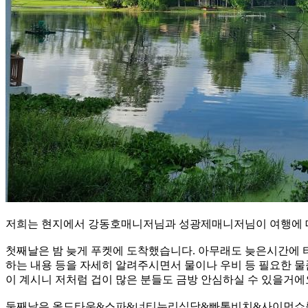
저희는 현지에서 강동호매니저님과 성광제매니저님이 여행에 대
첫째날은 밤 늦게 푸켓에 도착했습니다. 아무래도 늦은시간에 타
하는 내용 등을 자세히 알려주시면서 물이나 우비 등 필요한 
이 계시니 저처럼 겁이 많은 분들도 금방 안심하실 수 있을거에요
둘째날은 올드타운&스파&너티누리식당&빠통비치&사이먼쇼를 다