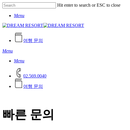
Skip
Hit enter to search or ESC to close
to
Close
main
Menu
Search
content
여행 문의
Menu
Menu
02.569.0040
여
행
문
의
빠른 문의