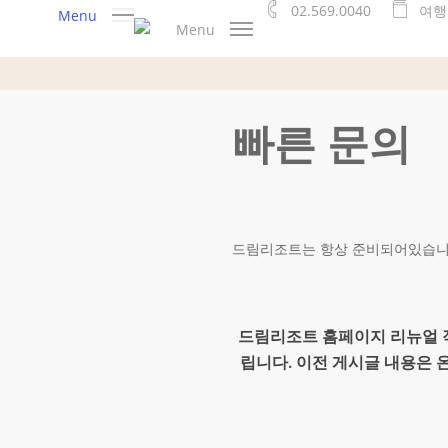
02.569.0040
여
행
Skip
Menu
Menu
to
main
content
빠른 문의
드림리조트는 항상 준비되어있습니다
드림리조트 홈페이지 리뉴얼 작
립니다. 이전 게시글 내용은