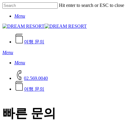
Skip
Hit enter to search or ESC to close
to
Close
main
Menu
Search
content
여행 문의
Menu
Menu
02.569.0040
여
행
문
의
빠른 문의