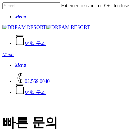
Skip
Hit enter to search or ESC to close
to
Close
main
Menu
Search
content
여행 문의
Menu
Menu
02.569.0040
여
행
문
의
빠른 문의