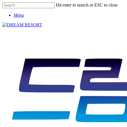
Skip
Hit enter to search or ESC to close
to
Close
main
Menu
Search
content