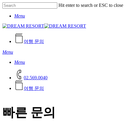
Skip
Hit enter to search or ESC to close
to
Close
main
Menu
Search
content
여행 문의
Menu
Menu
02.569.0040
여
행
문
의
빠른 문의