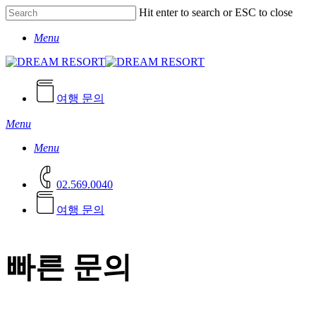
Skip
Hit enter to search or ESC to close
to
Close
main
Menu
Search
content
여행 문의
Menu
Menu
02.569.0040
여
행
문
의
빠른 문의