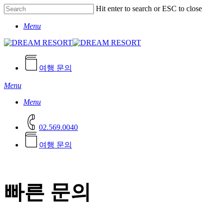
Skip
Hit enter to search or ESC to close
to
Close
main
Menu
Search
content
여행 문의
Menu
Menu
02.569.0040
여
행
문
의
빠른 문의