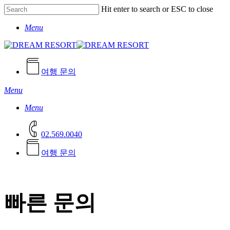
Skip
Hit enter to search or ESC to close
to
Close
main
Menu
Search
content
여행 문의
Menu
Menu
02.569.0040
여
행
문
의
빠른 문의