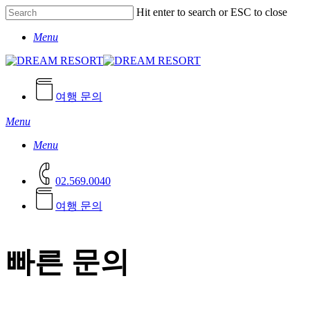
Skip
Hit enter to search or ESC to close
to
Close
main
Menu
Search
content
여행 문의
Menu
Menu
02.569.0040
여
행
문
의
빠른 문의