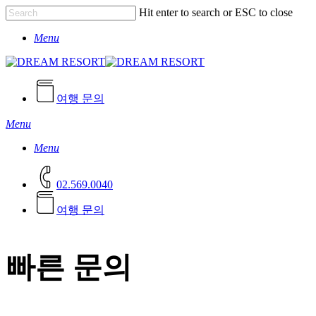
Skip
Hit enter to search or ESC to close
to
Close
main
Menu
Search
content
여행 문의
Menu
Menu
02.569.0040
여
행
문
의
빠른 문의